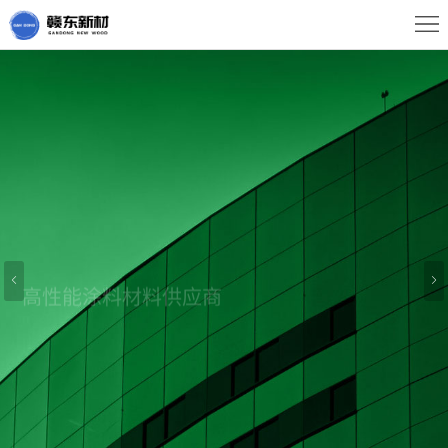
首
页
关
于
新
我
闻
产
们
动
品
经
态
中
典
服
高性能涂料材料供应商
心
案
务
联
例
中
系
心
我
们